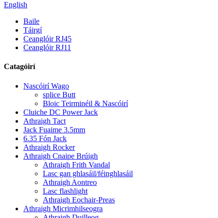
English
Baile
Táirgí
Ceanglóir RJ45
Ceanglóir RJ11
Catagóirí
Nascóirí Wago
splice Butt
Bloic Teirminéil & Nascóirí
Cluiche DC Power Jack
Athraigh Tact
Jack Fuaime 3.5mm
6.35 Fón Jack
Athraigh Rocker
Athraigh Cnaipe Brúigh
Athraigh Frith Vandal
Lasc gan ghlasáil/féinghlasáil
Athraigh Aontreo
Lasc flashlight
Athraigh Eochair-Preas
Athraigh Micrimhilseogra
Athraigh Duilleog