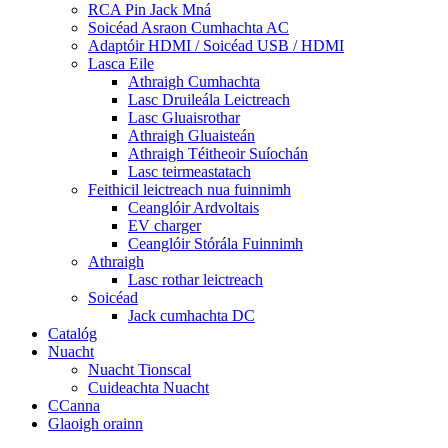
RCA Pin Jack Mná
Soicéad Asraon Cumhachta AC
Adaptóir HDMI / Soicéad USB / HDMI
Lasca Eile
Athraigh Cumhachta
Lasc Druileála Leictreach
Lasc Gluaisrothar
Athraigh Gluaisteán
Athraigh Téitheoir Suíochán
Lasc teirmeastatach
Feithicil leictreach nua fuinnimh
Ceanglóir Ardvoltais
EV charger
Ceanglóir Stórála Fuinnimh
Athraigh
Lasc rothar leictreach
Soicéad
Jack cumhachta DC
Catalóg
Nuacht
Nuacht Tionscal
Cuideachta Nuacht
CCanna
Glaoigh orainn