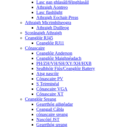
Lasc gan ghlasáil/féinghlasáil
Athraigh Aontreo
Lasc flashlight
Athraigh Eochair-Preas
Athraigh Micrimhilseogra
Athraigh Duilleog
Scoránaigh Athraigh
Ceanglóir RJ45
Ceanglóir RJ11
Cónascaire
Ceanglóir Anderson
Ceanglóir Maighnéadach
PH/ZH/VH/SH/XY/XH/HXB
Sealbhóir Fiús/Ceanglóir Battery
Aisg nascóir
Cónascaire PV
S Teirminéal
Cónascaire VGA
Cónascaire XT
Ceanglóir Sreang
Gearrthóg ailigéadar
Ceangail Cábla
cónascaire sreang
Nascóirí JST
Gearrthóg sreang