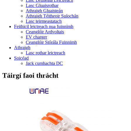
Lasc Druileála Leictreach
Lasc Gluaisrothar
Athraigh Gluaisteán
Athraigh Téitheoir Suíochán
Lasc teirmeastatach
Feithicil leictreach nua fuinnimh
Ceanglóir Ardvoltais
EV charger
Ceanglóir Stórála Fuinnimh
Athraigh
Lasc rothar leictreach
Soicéad
Jack cumhachta DC
Táirgí faoi thrácht