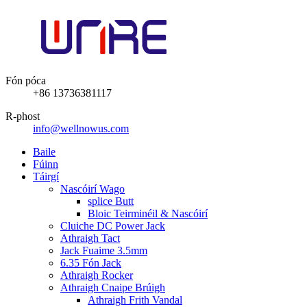
Fón póca
+86 13736381117
R-phost
info@wellnowus.com
Baile
Fúinn
Táirgí
Nascóirí Wago
splice Butt
Bloic Teirminéil & Nascóirí
Cluiche DC Power Jack
Athraigh Tact
Jack Fuaime 3.5mm
6.35 Fón Jack
Athraigh Rocker
Athraigh Cnaipe Brúigh
Athraigh Frith Vandal