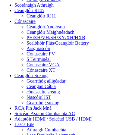
Scoránaigh Athraigh
Ceanglóir RJ45
Ceanglóir RJ11
Cónascaire
Ceanglóir Anderson
Ceanglóir Maighnéadach
PH/ZH/VH/SH/XY/XH/HXB
Sealbhóir Fiús/Ceanglóir Battery
Aisg nascóir
Cónascaire PV
S Teirminéal
Cónascaire VGA
Cónascaire XT
Ceanglóir Sreang
Gearrthóg ailigéadar
Ceangail Cábla
cónascaire sreang
Nascóirí JST
Gearrthóg sreang
RCA Pin Jack Mná
Soicéad Asraon Cumhachta AC
Adaptóir HDMI / Soicéad USB / HDMI
Lasca Eile
Athraigh Cumhachta