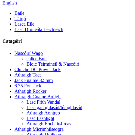
English
Baile
Táirgí
Lasca Eile
Lasc Druileála Leictreach
Catagóirí
Nascóirí Wago
splice Butt
Bloic Teirminéil & Nascóirí
Cluiche DC Power Jack
Athraigh Tact
Jack Fuaime 3.5mm
6.35 Fón Jack
Athraigh Rocker
Athraigh Cnaipe Brúigh
Lasc Frith Vandal
Lasc gan ghlasáil/féinghlasáil
Athraigh Aontreo
Lasc flashlight
Athraigh Eochair-Preas
Athraigh Micrimhilseogra
Athraigh Duilleog