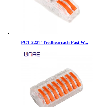
PCT-222T Trédhearcach Fast W...