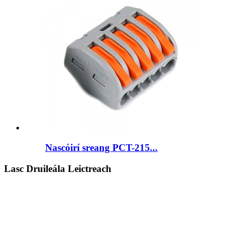
Nascóirí sreang PCT-215...
Lasc Druileála Leictreach