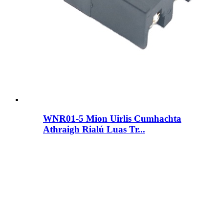
WNR01-5 Mion Uirlis Cumhachta
Athraigh Rialú Luas Tr...