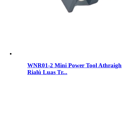
WNR01-2 Mini Power Tool Athraigh
Rialú Luas Tr...