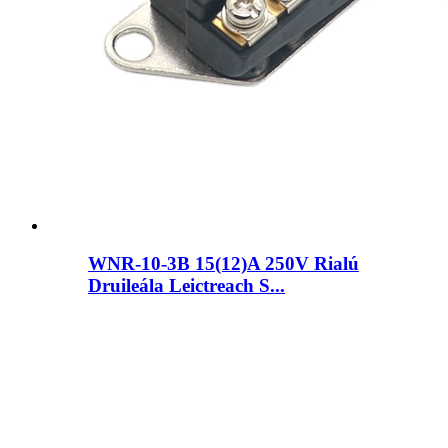
WNR-10-3B 15(12)A 250V Rialú
Druileála Leictreach S...