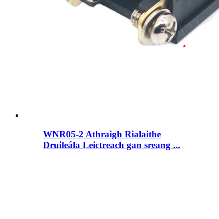
WNR05-2 Athraigh Rialaithe
Druileála Leictreach gan sreang ...