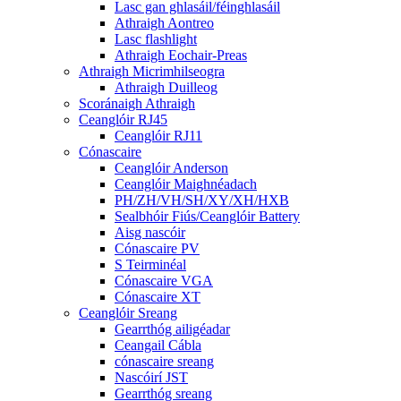
Lasc gan ghlasáil/féinghlasáil
Athraigh Aontreo
Lasc flashlight
Athraigh Eochair-Preas
Athraigh Micrimhilseogra
Athraigh Duilleog
Scoránaigh Athraigh
Ceanglóir RJ45
Ceanglóir RJ11
Cónascaire
Ceanglóir Anderson
Ceanglóir Maighnéadach
PH/ZH/VH/SH/XY/XH/HXB
Sealbhóir Fiús/Ceanglóir Battery
Aisg nascóir
Cónascaire PV
S Teirminéal
Cónascaire VGA
Cónascaire XT
Ceanglóir Sreang
Gearrthóg ailigéadar
Ceangail Cábla
cónascaire sreang
Nascóirí JST
Gearrthóg sreang