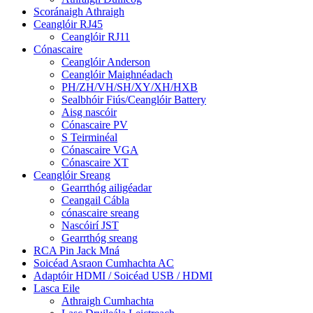
Scoránaigh Athraigh
Ceanglóir RJ45
Ceanglóir RJ11
Cónascaire
Ceanglóir Anderson
Ceanglóir Maighnéadach
PH/ZH/VH/SH/XY/XH/HXB
Sealbhóir Fiús/Ceanglóir Battery
Aisg nascóir
Cónascaire PV
S Teirminéal
Cónascaire VGA
Cónascaire XT
Ceanglóir Sreang
Gearrthóg ailigéadar
Ceangail Cábla
cónascaire sreang
Nascóirí JST
Gearrthóg sreang
RCA Pin Jack Mná
Soicéad Asraon Cumhachta AC
Adaptóir HDMI / Soicéad USB / HDMI
Lasca Eile
Athraigh Cumhachta