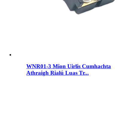
WNR01-3 Mion Uirlis Cumhachta
Athraigh Rialú Luas Tr...