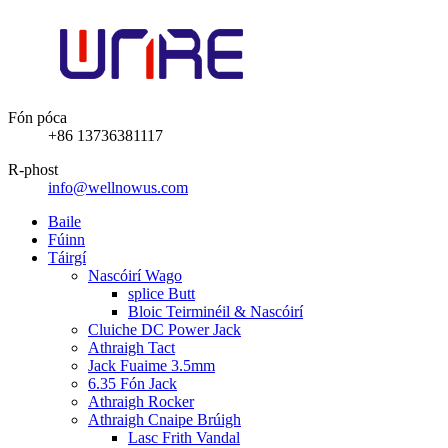
Fón póca
+86 13736381117
R-phost
info@wellnowus.com
Baile
Fúinn
Táirgí
Nascóirí Wago
splice Butt
Bloic Teirminéil & Nascóirí
Cluiche DC Power Jack
Athraigh Tact
Jack Fuaime 3.5mm
6.35 Fón Jack
Athraigh Rocker
Athraigh Cnaipe Brúigh
Lasc Frith Vandal