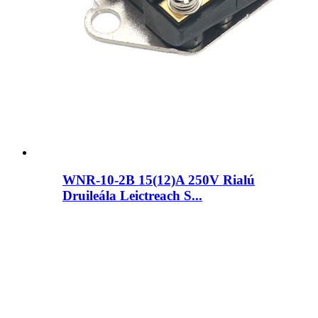
WNR-10-2B 15(12)A 250V Rialú
Druileála Leictreach S...