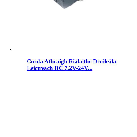
Corda Athraigh Rialaithe Druileála
Leictreach DC 7.2V-24V...