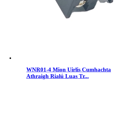
WNR01-4 Mion Uirlis Cumhachta
Athraigh Rialú Luas Tr...