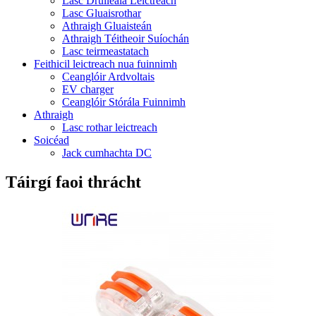
Lasc Druileála Leictreach
Lasc Gluaisrothar
Athraigh Gluaisteán
Athraigh Téitheoir Suíochán
Lasc teirmeastatach
Feithicil leictreach nua fuinnimh
Ceanglóir Ardvoltais
EV charger
Ceanglóir Stórála Fuinnimh
Athraigh
Lasc rothar leictreach
Soicéad
Jack cumhachta DC
Táirgí faoi thrácht