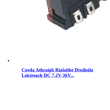
Corda Athraigh Rialaithe Druileála
Leictreach DC 7.2V-36V...