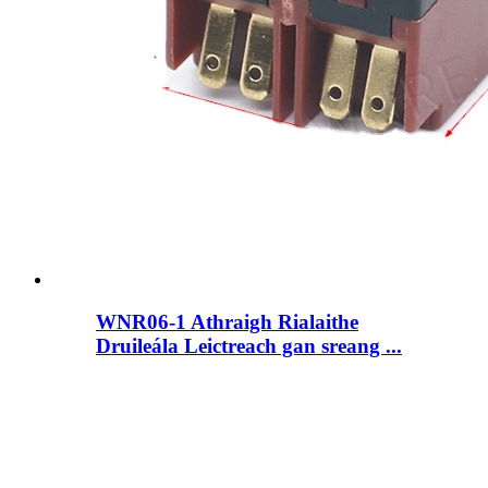
WNR06-1 Athraigh Rialaithe
Druileála Leictreach gan sreang ...