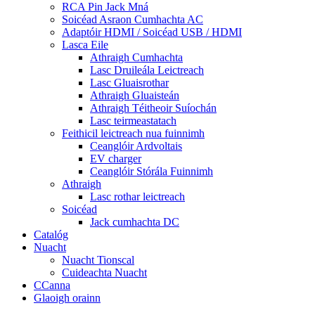
RCA Pin Jack Mná
Soicéad Asraon Cumhachta AC
Adaptóir HDMI / Soicéad USB / HDMI
Lasca Eile
Athraigh Cumhachta
Lasc Druileála Leictreach
Lasc Gluaisrothar
Athraigh Gluaisteán
Athraigh Téitheoir Suíochán
Lasc teirmeastatach
Feithicil leictreach nua fuinnimh
Ceanglóir Ardvoltais
EV charger
Ceanglóir Stórála Fuinnimh
Athraigh
Lasc rothar leictreach
Soicéad
Jack cumhachta DC
Catalóg
Nuacht
Nuacht Tionscal
Cuideachta Nuacht
CCanna
Glaoigh orainn