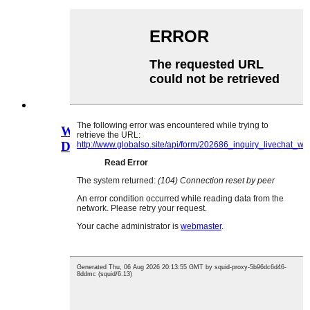
WNR-10-1B3 10A 250V Rialú
Druileála Leictrí...