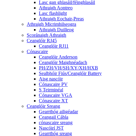
Lasc gan ghlasáil/féinghlasáil
Athraigh Aontreo
Lasc flashlight
Athraigh Eochair-Preas
Athraigh Micrimhilseogra
Athraigh Duilleog
Scoránaigh Athraigh
Ceanglóir RJ45
Ceanglóir RJ11
Cónascaire
Ceanglóir Anderson
Ceanglóir Maighnéadach
PH/ZH/VH/SH/XY/XH/HXB
Sealbhóir Fiús/Ceanglóir Battery
Aisg nascóir
Cónascaire PV
S Teirminéal
Cónascaire VGA
Cónascaire XT
Ceanglóir Sreang
Gearrthóg ailigéadar
Ceangail Cábla
cónascaire sreang
Nascóirí JST
Gearrthóg sreang