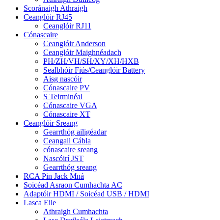
Scoránaigh Athraigh
Ceanglóir RJ45
Ceanglóir RJ11
Cónascaire
Ceanglóir Anderson
Ceanglóir Maighnéadach
PH/ZH/VH/SH/XY/XH/HXB
Sealbhóir Fiús/Ceanglóir Battery
Aisg nascóir
Cónascaire PV
S Teirminéal
Cónascaire VGA
Cónascaire XT
Ceanglóir Sreang
Gearrthóg ailigéadar
Ceangail Cábla
cónascaire sreang
Nascóirí JST
Gearrthóg sreang
RCA Pin Jack Mná
Soicéad Asraon Cumhachta AC
Adaptóir HDMI / Soicéad USB / HDMI
Lasca Eile
Athraigh Cumhachta