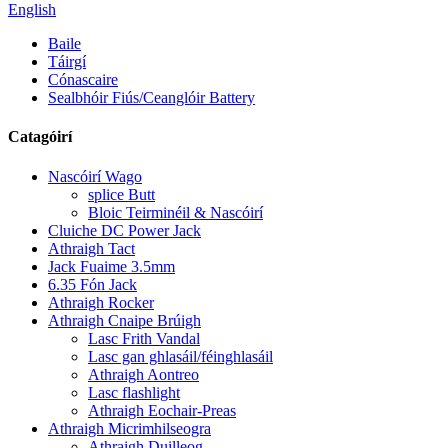
English
Baile
Táirgí
Cónascaire
Sealbhóir Fiús/Ceanglóir Battery
Catagóirí
Nascóirí Wago
splice Butt
Bloic Teirminéil & Nascóirí
Cluiche DC Power Jack
Athraigh Tact
Jack Fuaime 3.5mm
6.35 Fón Jack
Athraigh Rocker
Athraigh Cnaipe Brúigh
Lasc Frith Vandal
Lasc gan ghlasáil/féinghlasáil
Athraigh Aontreo
Lasc flashlight
Athraigh Eochair-Preas
Athraigh Micrimhilseogra
Athraigh Duilleog