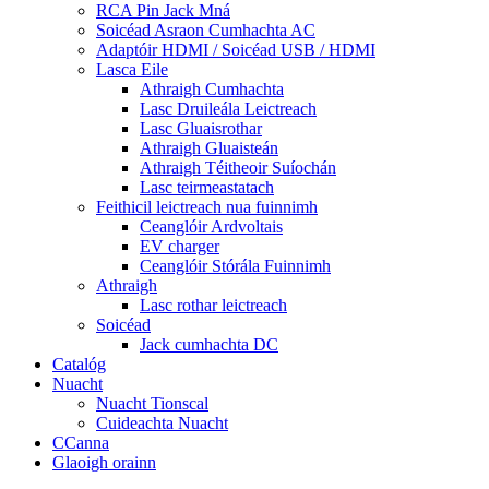
RCA Pin Jack Mná
Soicéad Asraon Cumhachta AC
Adaptóir HDMI / Soicéad USB / HDMI
Lasca Eile
Athraigh Cumhachta
Lasc Druileála Leictreach
Lasc Gluaisrothar
Athraigh Gluaisteán
Athraigh Téitheoir Suíochán
Lasc teirmeastatach
Feithicil leictreach nua fuinnimh
Ceanglóir Ardvoltais
EV charger
Ceanglóir Stórála Fuinnimh
Athraigh
Lasc rothar leictreach
Soicéad
Jack cumhachta DC
Catalóg
Nuacht
Nuacht Tionscal
Cuideachta Nuacht
CCanna
Glaoigh orainn