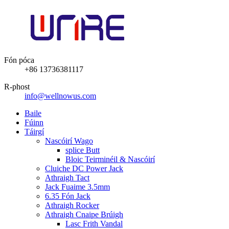
Fón póca
+86 13736381117
R-phost
info@wellnowus.com
Baile
Fúinn
Táirgí
Nascóirí Wago
splice Butt
Bloic Teirminéil & Nascóirí
Cluiche DC Power Jack
Athraigh Tact
Jack Fuaime 3.5mm
6.35 Fón Jack
Athraigh Rocker
Athraigh Cnaipe Brúigh
Lasc Frith Vandal