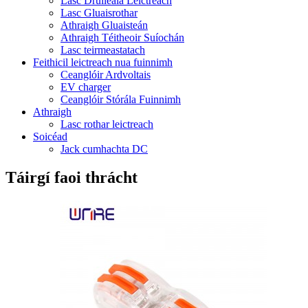
Lasc Druileála Leictreach
Lasc Gluaisrothar
Athraigh Gluaisteán
Athraigh Téitheoir Suíochán
Lasc teirmeastatach
Feithicil leictreach nua fuinnimh
Ceanglóir Ardvoltais
EV charger
Ceanglóir Stórála Fuinnimh
Athraigh
Lasc rothar leictreach
Soicéad
Jack cumhachta DC
Táirgí faoi thrácht