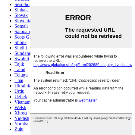
Sesotho
Sinhala
Slovak
Slovenian
Somali
Samoan
Scots Gaelic
Shona
Sindhi
Sundanese
Swahili
Tajik
Tamil
Telugu
Thai
Ukrainian
Urdu
Uzbek
Vietnamese
Welsh
Xhosa
Yiddish
Yoruba
Zulu