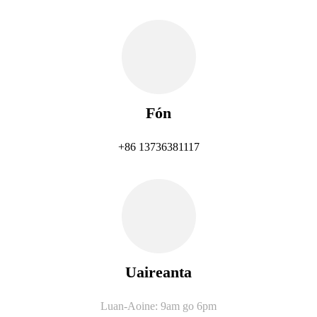
Fón
+86 13736381117
Uaireanta
Luan-Aoine: 9am go 6pm