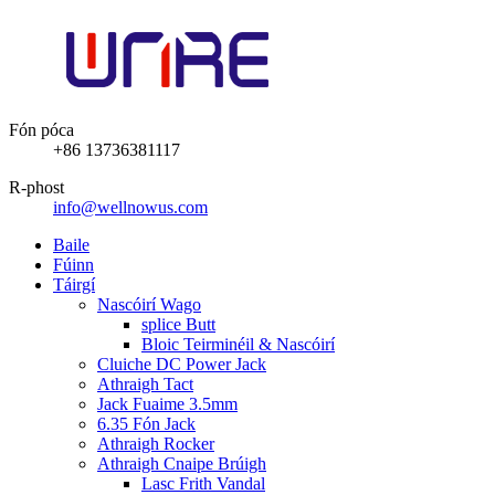
Fón póca
+86 13736381117
R-phost
info@wellnowus.com
Baile
Fúinn
Táirgí
Nascóirí Wago
splice Butt
Bloic Teirminéil & Nascóirí
Cluiche DC Power Jack
Athraigh Tact
Jack Fuaime 3.5mm
6.35 Fón Jack
Athraigh Rocker
Athraigh Cnaipe Brúigh
Lasc Frith Vandal