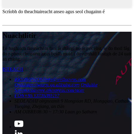
Scríobh do theachtaireacht anseo agus seol chugainn é
Nuachtlitir
Le haghaidh fiosrúcháin faoi ár dtáirgí nó ár pricelist, le do thoil fág
do r-phost chugainn agus beidh muid i dteagmháil laistigh de 24 uair
an chloig.
ISTEACH
RÍOMHPHOST
info@wellnowus.com
Ordú
https://wnrcn.ga.alibaba.com
Orduithe
Samplacha
wnre.aliexpress.com/store
FÓN
+86 13736381117
SEOLADH
Foirgneamh 9 Hongxian RD, Hongqiao, Cathair
Yueqing, Zhejiang, an tSín
AM OIBRE
08:30 ~ 17:30 Luan go Satharn