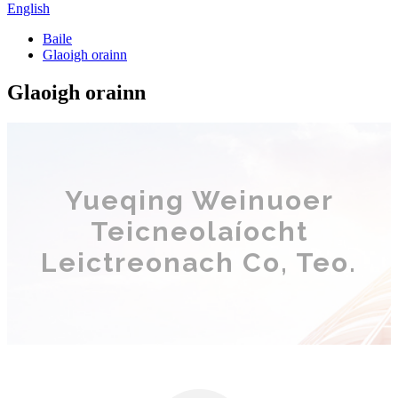
English
Baile
Glaoigh orainn
Glaoigh orainn
Yueqing Weinuoer
Teicneolaíocht
Leictreonach Co, Teo.