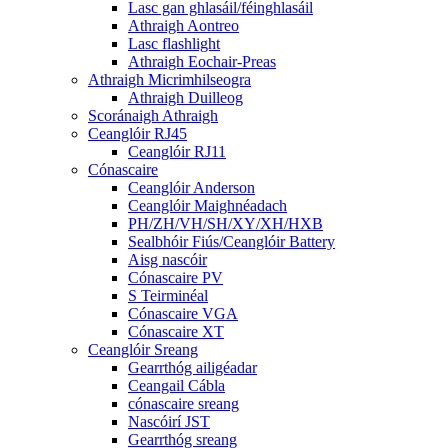
Lasc gan ghlasáil/féinghlasáil
Athraigh Aontreo
Lasc flashlight
Athraigh Eochair-Preas
Athraigh Micrimhilseogra
Athraigh Duilleog
Scoránaigh Athraigh
Ceanglóir RJ45
Ceanglóir RJ11
Cónascaire
Ceanglóir Anderson
Ceanglóir Maighnéadach
PH/ZH/VH/SH/XY/XH/HXB
Sealbhóir Fiús/Ceanglóir Battery
Aisg nascóir
Cónascaire PV
S Teirminéal
Cónascaire VGA
Cónascaire XT
Ceanglóir Sreang
Gearrthóg ailigéadar
Ceangail Cábla
cónascaire sreang
Nascóirí JST
Gearrthóg sreang