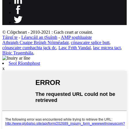
© Cóipcheart - 2010-2021 : Gach ceart ar cosaint.
Táirgí te
-
Léarscáil an tSuímh
-
AMP soghluaiste
Athraigh Cnaipe Brúigh Nóiméadair
,
cónascaire splice butt
,
cónascaire cumhachta jack dc
,
Lasc Frith Vandal
,
lasc micrea tact
,
Bloic Teagmhála
,
Seol Ríomhphost
x