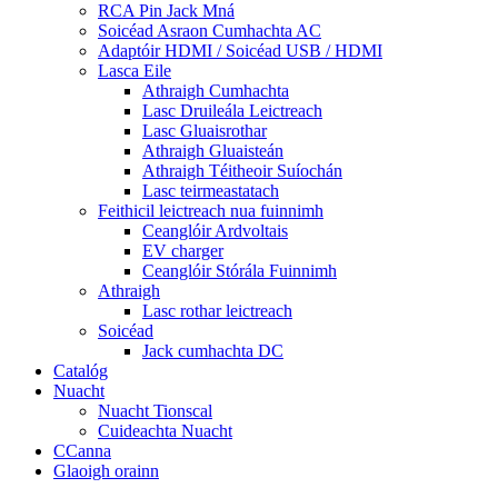
RCA Pin Jack Mná
Soicéad Asraon Cumhachta AC
Adaptóir HDMI / Soicéad USB / HDMI
Lasca Eile
Athraigh Cumhachta
Lasc Druileála Leictreach
Lasc Gluaisrothar
Athraigh Gluaisteán
Athraigh Téitheoir Suíochán
Lasc teirmeastatach
Feithicil leictreach nua fuinnimh
Ceanglóir Ardvoltais
EV charger
Ceanglóir Stórála Fuinnimh
Athraigh
Lasc rothar leictreach
Soicéad
Jack cumhachta DC
Catalóg
Nuacht
Nuacht Tionscal
Cuideachta Nuacht
CCanna
Glaoigh orainn