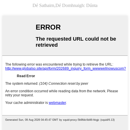
Dé Sathairn,
Dé Domhnaigh: Dúnta