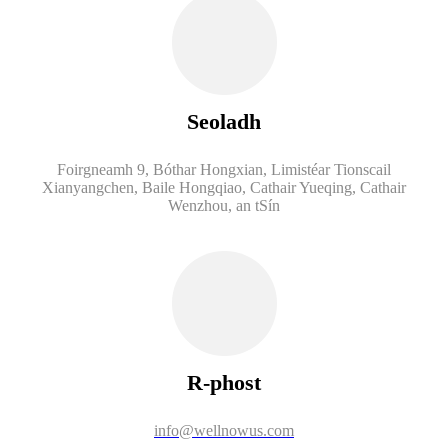
Seoladh
Foirgneamh 9, Bóthar Hongxian, Limistéar Tionscail
Xianyangchen, Baile Hongqiao, Cathair Yueqing, Cathair
Wenzhou, an tSín
R-phost
info@wellnowus.com