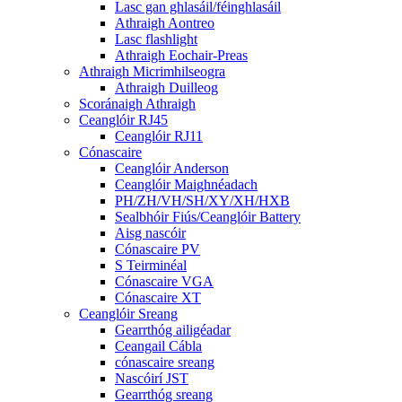
Lasc gan ghlasáil/féinghlasáil
Athraigh Aontreo
Lasc flashlight
Athraigh Eochair-Preas
Athraigh Micrimhilseogra
Athraigh Duilleog
Scoránaigh Athraigh
Ceanglóir RJ45
Ceanglóir RJ11
Cónascaire
Ceanglóir Anderson
Ceanglóir Maighnéadach
PH/ZH/VH/SH/XY/XH/HXB
Sealbhóir Fiús/Ceanglóir Battery
Aisg nascóir
Cónascaire PV
S Teirminéal
Cónascaire VGA
Cónascaire XT
Ceanglóir Sreang
Gearrthóg ailigéadar
Ceangail Cábla
cónascaire sreang
Nascóirí JST
Gearrthóg sreang