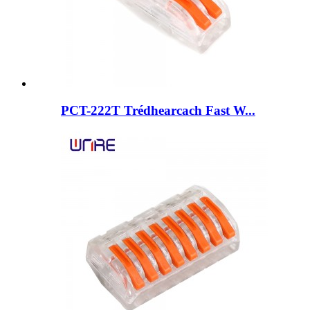
PCT-222T Trédhearcach Fast W...