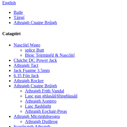
English
Baile
Táirgí
Athraigh Cnaipe Brúigh
Catagóirí
Nascóirí Wago
splice Butt
Bloic Teirminéil & Nascóirí
Cluiche DC Power Jack
Athraigh Tact
Jack Fuaime 3.5mm
6.35 Fón Jack
Athraigh Rocker
Athraigh Cnaipe Brúigh
Athraigh Frith Vandal
Lasc gan ghlasáil/féinghlasáil
Athraigh Aontreo
Lasc flashlight
Athraigh Eochair-Preas
Athraigh Micrimhilseogra
Athraigh Duilleog
Scoránaigh Athraigh