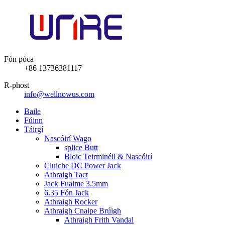
Fón póca
+86 13736381117
R-phost
info@wellnowus.com
Baile
Fúinn
Táirgí
Nascóirí Wago
splice Butt
Bloic Teirminéil & Nascóirí
Cluiche DC Power Jack
Athraigh Tact
Jack Fuaime 3.5mm
6.35 Fón Jack
Athraigh Rocker
Athraigh Cnaipe Brúigh
Athraigh Frith Vandal