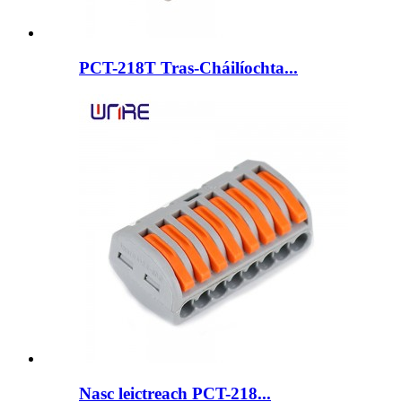
PCT-218T Tras-Cháilíochta...
Nasc leictreach PCT-218...