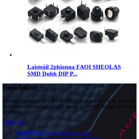
Laisteáil 2phionna FAOI SHEOLAS
SMD Dubh DIP P...
Nuachtlitir
Le haghaidh fiosrúcháin faoi ár dtáirgí nó ár pricelist, le do thoil fág
do r-phost chugainn agus beidh muid i dteagmháil laistigh de 24 uair
an chloig.
ISTEACH
RÍOMHPHOST
info@wellnowus.com
Ordú
https://wnrcn.ga.alibaba.com
Orduithe