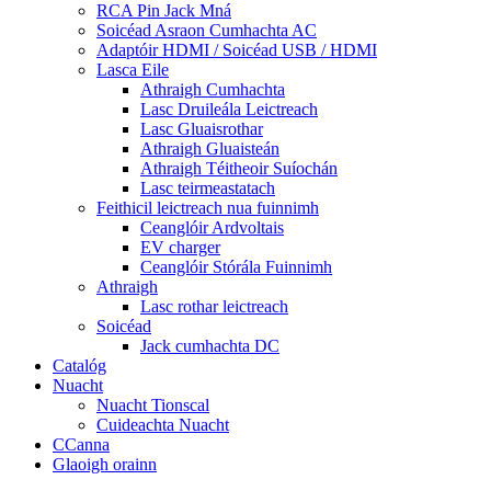
RCA Pin Jack Mná
Soicéad Asraon Cumhachta AC
Adaptóir HDMI / Soicéad USB / HDMI
Lasca Eile
Athraigh Cumhachta
Lasc Druileála Leictreach
Lasc Gluaisrothar
Athraigh Gluaisteán
Athraigh Téitheoir Suíochán
Lasc teirmeastatach
Feithicil leictreach nua fuinnimh
Ceanglóir Ardvoltais
EV charger
Ceanglóir Stórála Fuinnimh
Athraigh
Lasc rothar leictreach
Soicéad
Jack cumhachta DC
Catalóg
Nuacht
Nuacht Tionscal
Cuideachta Nuacht
CCanna
Glaoigh orainn