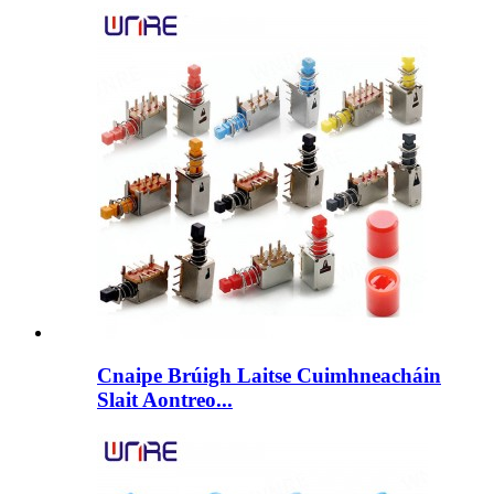
Cnaipe Brúigh Laitse Cuimhneacháin
Slait Aontreo...