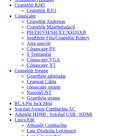
Ceanglóir RJ45
Ceanglóir RJ11
Cónascaire
Ceanglóir Anderson
Ceanglóir Maighnéadach
PH/ZH/VH/SH/XY/XH/HXB
Sealbhóir Fiús/Ceanglóir Battery
Aisg nascóir
Cónascaire PV
S Teirminéal
Cónascaire VGA
Cónascaire XT
Ceanglóir Sreang
Gearrthóg ailigéadar
Ceangail Cábla
cónascaire sreang
Nascóirí JST
Gearrthóg sreang
RCA Pin Jack Mná
Soicéad Asraon Cumhachta AC
Adaptóir HDMI / Soicéad USB / HDMI
Lasca Eile
Athraigh Cumhachta
Lasc Druileála Leictreach