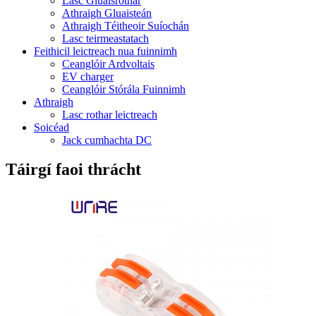
Lasc Gluaisrothar
Athraigh Gluaisteán
Athraigh Téitheoir Suíochán
Lasc teirmeastatach
Feithicil leictreach nua fuinnimh
Ceanglóir Ardvoltais
EV charger
Ceanglóir Stórála Fuinnimh
Athraigh
Lasc rothar leictreach
Soicéad
Jack cumhachta DC
Táirgí faoi thrácht