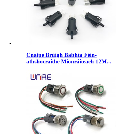
Cnaipe Brúigh Babhta Féin-
athshocraithe Mionráiteach 12M...