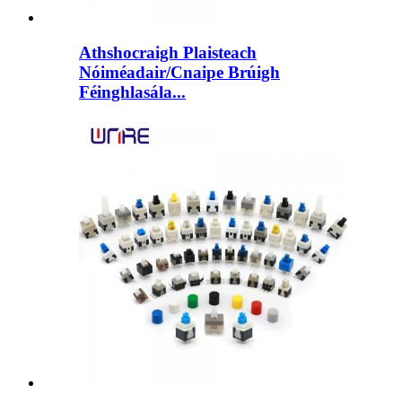
Athshocraigh Plaisteach
Nóiméadair/Cnaipe Brúigh
Féinghlasála...