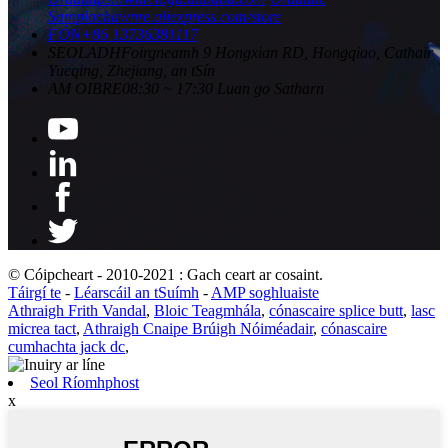
Samplacha
wnre.aliexpress.com/store
FÓN
+86 13736381117
SEOLADH
Foirgneamh 9 Hongxian RD, Hongqiao, Cathair
Yueqing, Zhejiang, an tSín
AM OIBRE
08:30 ~ 17:30 Luan go Satharn
© Cóipcheart - 2010-2021 : Gach ceart ar cosaint.
Táirgí te
-
Léarscáil an tSuímh
-
AMP soghluaiste
Athraigh Frith Vandal
,
Bloic Teagmhála
,
cónascaire splice butt
,
lasc
micrea tact
,
Athraigh Cnaipe Brúigh Nóiméadair
,
cónascaire
cumhachta jack dc
,
Seol Ríomhphost
x