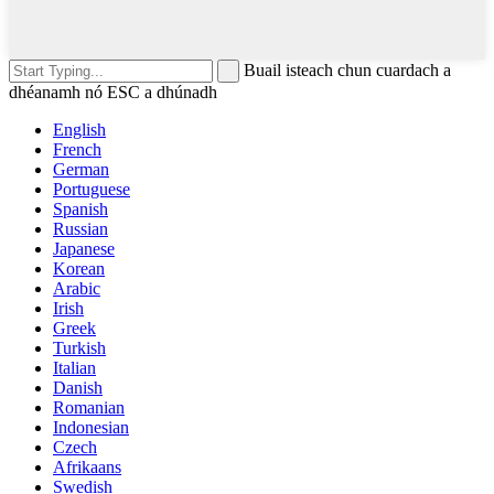
Buail isteach chun cuardach a
dhéanamh nó ESC a dhúnadh
English
French
German
Portuguese
Spanish
Russian
Japanese
Korean
Arabic
Irish
Greek
Turkish
Italian
Danish
Romanian
Indonesian
Czech
Afrikaans
Swedish