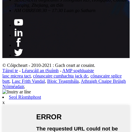
Yueqing, Zhejiang, an tSín
AM OIBRE
08:30 ~ 17:30 Luan go Satharn
© Cóipcheart - 2010-2021 : Gach ceart ar cosaint.
Táirgí te
-
Léarscáil an tSuímh
-
AMP soghluaiste
lasc micrea tact
,
cónascaire cumhachta jack dc
,
cónascaire splice
butt
,
Lasc Frith Vandal
,
Bloic Teagmhála
,
Athraigh Cnaipe Brúigh
Nóiméadair
,
Seol Ríomhphost
x