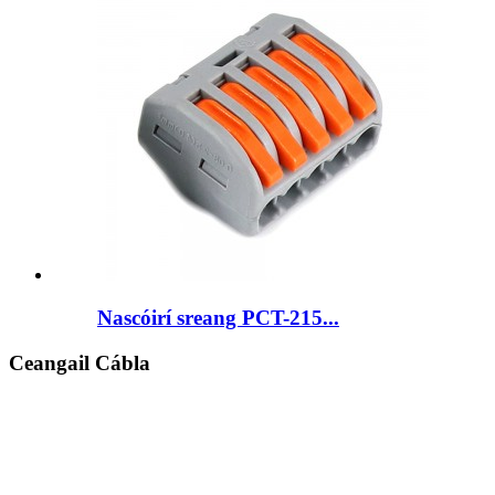
Nascóirí sreang PCT-215...
Ceangail Cábla