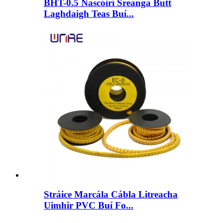
BHT-0.5 Nascóirí Sreanga Butt
Laghdaigh Teas Buí...
Stráice Marcála Cábla Litreacha
Uimhir PVC Buí Fo...