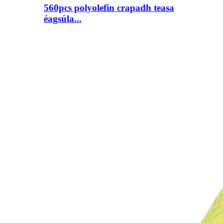
560pcs polyolefin crapadh teasa
éagsúla...