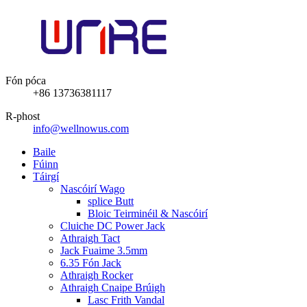
Fón póca
+86 13736381117
R-phost
info@wellnowus.com
Baile
Fúinn
Táirgí
Nascóirí Wago
splice Butt
Bloic Teirminéil & Nascóirí
Cluiche DC Power Jack
Athraigh Tact
Jack Fuaime 3.5mm
6.35 Fón Jack
Athraigh Rocker
Athraigh Cnaipe Brúigh
Lasc Frith Vandal