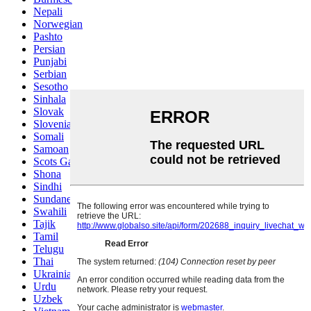
Nepali
Norwegian
Pashto
Persian
Punjabi
Serbian
Sesotho
Sinhala
Slovak
Slovenian
Somali
Samoan
Scots Gaelic
Shona
Sindhi
Sundanese
Swahili
Tajik
Tamil
Telugu
Thai
Ukrainian
Urdu
Uzbek