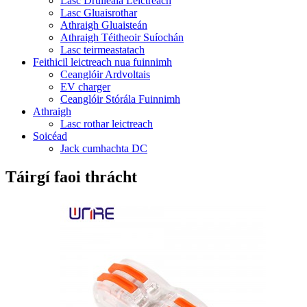
Lasc Druileála Leictreach
Lasc Gluaisrothar
Athraigh Gluaisteán
Athraigh Téitheoir Suíochán
Lasc teirmeastatach
Feithicil leictreach nua fuinnimh
Ceanglóir Ardvoltais
EV charger
Ceanglóir Stórála Fuinnimh
Athraigh
Lasc rothar leictreach
Soicéad
Jack cumhachta DC
Táirgí faoi thrácht