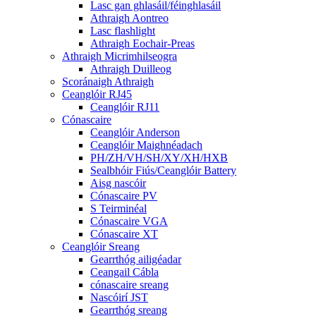
Lasc gan ghlasáil/féinghlasáil
Athraigh Aontreo
Lasc flashlight
Athraigh Eochair-Preas
Athraigh Micrimhilseogra
Athraigh Duilleog
Scoránaigh Athraigh
Ceanglóir RJ45
Ceanglóir RJ11
Cónascaire
Ceanglóir Anderson
Ceanglóir Maighnéadach
PH/ZH/VH/SH/XY/XH/HXB
Sealbhóir Fiús/Ceanglóir Battery
Aisg nascóir
Cónascaire PV
S Teirminéal
Cónascaire VGA
Cónascaire XT
Ceanglóir Sreang
Gearrthóg ailigéadar
Ceangail Cábla
cónascaire sreang
Nascóirí JST
Gearrthóg sreang