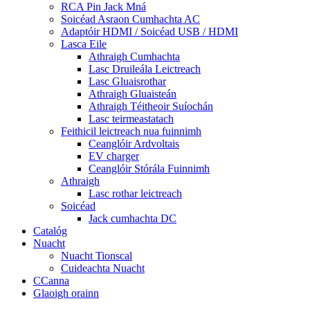
RCA Pin Jack Mná
Soicéad Asraon Cumhachta AC
Adaptóir HDMI / Soicéad USB / HDMI
Lasca Eile
Athraigh Cumhachta
Lasc Druileála Leictreach
Lasc Gluaisrothar
Athraigh Gluaisteán
Athraigh Téitheoir Suíochán
Lasc teirmeastatach
Feithicil leictreach nua fuinnimh
Ceanglóir Ardvoltais
EV charger
Ceanglóir Stórála Fuinnimh
Athraigh
Lasc rothar leictreach
Soicéad
Jack cumhachta DC
Catalóg
Nuacht
Nuacht Tionscal
Cuideachta Nuacht
CCanna
Glaoigh orainn