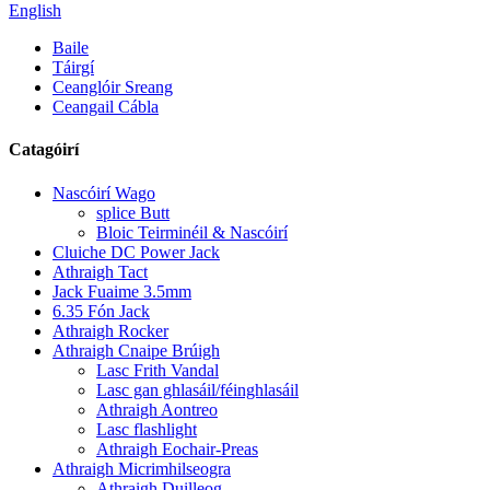
English
Baile
Táirgí
Ceanglóir Sreang
Ceangail Cábla
Catagóirí
Nascóirí Wago
splice Butt
Bloic Teirminéil & Nascóirí
Cluiche DC Power Jack
Athraigh Tact
Jack Fuaime 3.5mm
6.35 Fón Jack
Athraigh Rocker
Athraigh Cnaipe Brúigh
Lasc Frith Vandal
Lasc gan ghlasáil/féinghlasáil
Athraigh Aontreo
Lasc flashlight
Athraigh Eochair-Preas
Athraigh Micrimhilseogra
Athraigh Duilleog