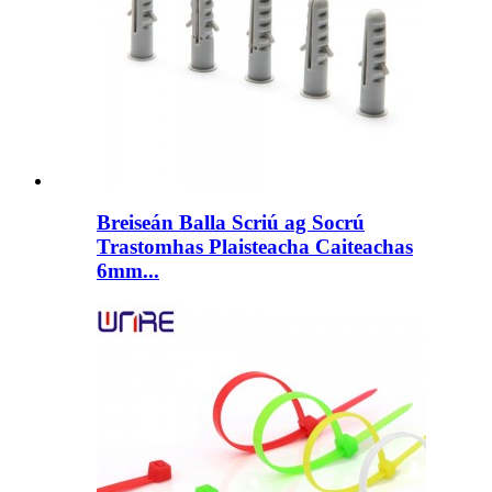
Breiseán Balla Scriú ag Socrú
Trastomhas Plaisteacha Caiteachas
6mm...