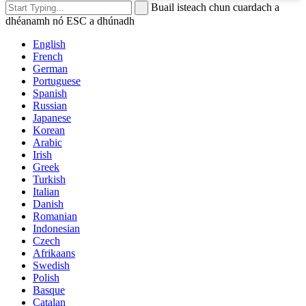
Buail isteach chun cuardach a
dhéanamh nó ESC a dhúnadh
English
French
German
Portuguese
Spanish
Russian
Japanese
Korean
Arabic
Irish
Greek
Turkish
Italian
Danish
Romanian
Indonesian
Czech
Afrikaans
Swedish
Polish
Basque
Catalan