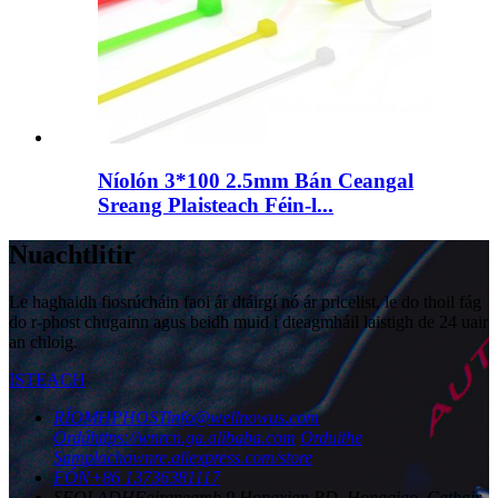
Níolón 3*100 2.5mm Bán Ceangal
Sreang Plaisteach Féin-l...
Nuachtlitir
Le haghaidh fiosrúcháin faoi ár dtáirgí nó ár pricelist, le do thoil fág
do r-phost chugainn agus beidh muid i dteagmháil laistigh de 24 uair
an chloig.
ISTEACH
RÍOMHPHOST
info@wellnowus.com
Ordú
https://wnrcn.ga.alibaba.com
Orduithe
Samplacha
wnre.aliexpress.com/store
FÓN
+86 13736381117
SEOLADH
Foirgneamh 9 Hongxian RD, Hongqiao, Cathair