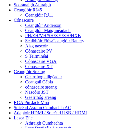
Scoránaigh Athraigh
Ceanglóir RJ45
Ceanglóir RJ11
Cónascaire
Ceanglóir Anderson
Ceanglóir Maighnéadach
PH/ZH/VH/SH/XY/XH/HXB
Sealbhóir Fiús/Ceanglóir Battery
Aisg nascóir
Cónascaire PV
S Teirminéal
Cónascaire VGA
Cónascaire XT
Ceanglóir Sreang
Gearrthóg ailigéadar
Ceangail Cábla
cónascaire sreang
Nascóirí JST
Gearrthóg sreang
RCA Pin Jack Mná
Soicéad Asraon Cumhachta AC
Adaptóir HDMI / Soicéad USB / HDMI
Lasca Eile
Athraigh Cumhachta