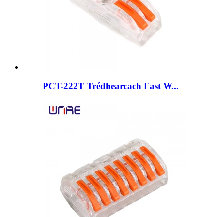
PCT-222T Trédhearcach Fast W...