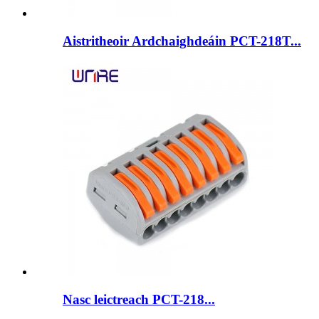
Aistritheoir Ardchaighdeáin PCT-218T...
Nasc leictreach PCT-218...