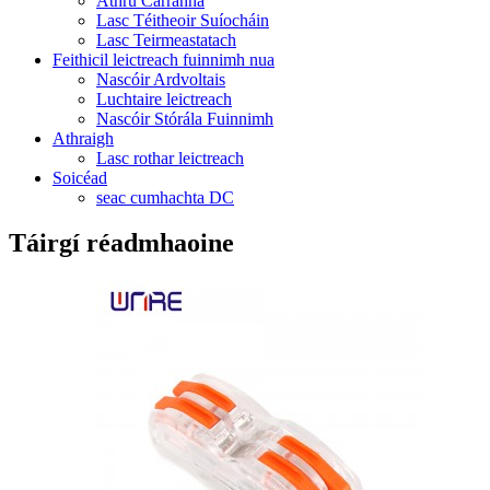
Athrú Carranna
Lasc Téitheoir Suíocháin
Lasc Teirmeastatach
Feithicil leictreach fuinnimh nua
Nascóir Ardvoltais
Luchtaire leictreach
Nascóir Stórála Fuinnimh
Athraigh
Lasc rothar leictreach
Soicéad
seac cumhachta DC
Táirgí réadmhaoine