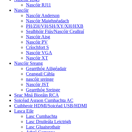
Nascóir RJ11
Nascóir
Nascóir Anderson
Nascóir Maighnéadach
PH/ZH/VH/SH/XY/XH/HXB
Sealbhóir Fiús/Nascóir Ceallraí
Nascóir Aisg
Nascóir PV
Críochfort S
Nascóir VGA
Nascóir XT
Nascóir Sreang
Gearrthóg Ailigéadair
Ceangail Cábla
nascóir sreinge
Nascóir JST
Gearrthóg Sreinge
Seac Mná Bioráin RCA
Soicéad Asraon Cumhachta AC
Cuibheoir HDMI/Soicéad USB/HDMI
Lasca Eile
Lasc Cumhachta
Lasc Druileála Leictrigh
Lasc Gluaisrothair