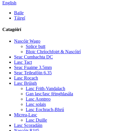
English
Baile
Táirgí
Catagóirí
Nascóir Wago
Splice butt
Bloic Chríochfoirt & Nascóirí
Seac Cumhachta DC
Lasc Tact
Seac Fuaime 3.5mm
Seac Teileafóin 6.35
Lasc Rocach
Lasc Brúigh
Lasc Frith-Vandalach
Gan lasc/lasc féinghlasála
Lasc Aontreo
Lasc solais
Lasc Eochrach-Bhrú
Micrea-Lasc
Lasc Duille
Lasc Scoradáin
Nascóir RJ45