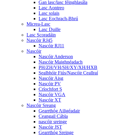
Gan lasc/lasc féinghlasála
Lasc Aontreo
Lasc solais
Lasc Eochrach-Bhrú
Micrea-Lasc
Lasc Duille
Lasc Scoradáin
Nascóir RJ45
Nascóir RJ11
Nascóir
Nascóir Anderson
Nascóir Maighnéadach
PH/ZH/VH/SH/XY/XH/HXB
Sealbhóir Fiús/Nascóir Ceallraí
Nascóir Aisg
Nascóir PV
Críochfort S
Nascóir VGA
Nascóir XT
Nascóir Sreang
Gearrthóg Ailigéadair
Ceangail Cábla
nascóir sreinge
Nascóir JST
Gearrthóg Sreinge