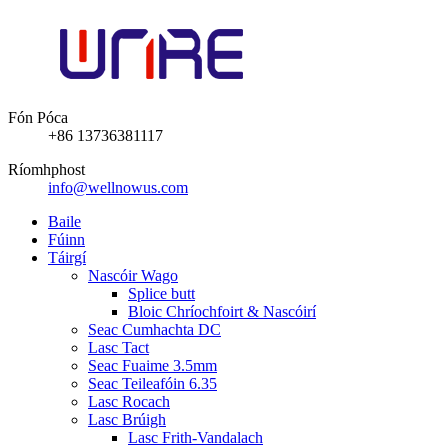
Fón Póca
+86 13736381117
Ríomhphost
info@wellnowus.com
Baile
Fúinn
Táirgí
Nascóir Wago
Splice butt
Bloic Chríochfoirt & Nascóirí
Seac Cumhachta DC
Lasc Tact
Seac Fuaime 3.5mm
Seac Teileafóin 6.35
Lasc Rocach
Lasc Brúigh
Lasc Frith-Vandalach