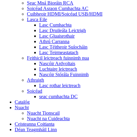
Seac Mná Bioráin RCA
Soicéad Asraon Cumhachta AC
Cuibheoir HDMI/Soicéad USB/HDMI
Lasca Eile
Lasc Cumhachta
Lasc Druileála Leictrigh
Lasc Gluaisrothair
Athrú Carranna
Lasc Téitheoir Suíocháin
Lasc Teirmeastatach
Feithicil leictreach fuinnimh nua
Nascóir Ardvoltais
Luchtaire leictreach
Nascóir Stórála Fuinnimh
Athraigh
Lasc rothar leictreach
Soicéad
seac cumhachta DC
Catalóg
Nuacht
Nuacht Tionscail
Nuacht na Cuideachta
Ceisteanna Coitianta
Déan Teagmháil Linn